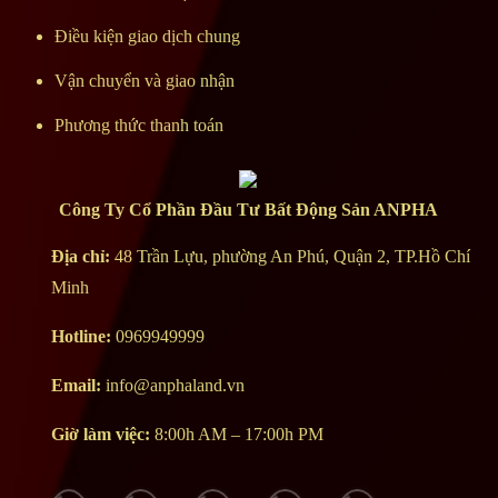
Điều kiện giao dịch chung
Vận chuyển và giao nhận
Aqua City Elite 2
Phương thức thanh toán
Công Ty Cổ Phần Đầu Tư Bất Động Sản ANPHA
Địa chỉ:
48 Trần Lựu, phường An Phú
,
Quận 2
,
TP.Hồ Chí
Minh
Tin vui cho nhà đầu tư Aqua City khi có tin đầu tư đường liên
vùng 4 kết nối Đồng Nai - Sài Gòn
Hotline:
0969949999
Email:
info@anphaland.vn
Giờ làm việc:
8:00h AM – 17:00h PM