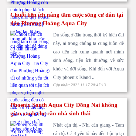
Chuỗi tiện ích nâng tầm cuộc sống cư dân tại
đảo Phượng Hoàng Aqua City
Cảm hứng thiết kế nên những căn nhà phần ky The Valencia
Dù sống ở đâu trong thời kỳ hiện đại
Aqua City
này, ai trong chúng ta cung luôn đề
cao tiện ích xung quanh nơi mình
sinh sống, tiện ích thường về sức
khỏe và đời sống. Khi đến với Aqua
City phoenix Island ...
Cập nhật: 2021-11-17 20:47:13
Nhà mẫu Aqua City Novaland
Phoenix South Aqua City Đồng Nai không
gian xanh cho căn nhà sinh thái
Nhất cận thị - Nhị cân giang - Tam
bán biệt thự Aqua City
cân lộ: Cả 3 yếu tố này đều hội tụ tại