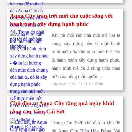
Aqua City Elite 2
Aqua City trân trời mới cho cuộc sống với
hành trình xây dựng hạnh phúc
Khi tới mỗi căn nhà mới mà hai ta
cung xây dựng nên là một hanh
trình mới nữa chúng ta thực hiệ. Đó
Tin vui cho nhà đầu tư Aqua City khi có tin đầu tư đường liên
là hành xành xây dựng hạnh phúc,
vùng 4 kết nối Đồng Nai - Sài Gòn
hành trình mà cả 2 cùng thỏa mãn
ước của riêng mỗi người ...
Cập nhật: 2021-12-21 16:07:00
Chủ đầu tư Aqua City tặng quà ngày khởi
công cầu Vàm Cái Sứt
Đã có trung tâm bất động sản ngay tại Aqua City Đồng Nai
Trong năm 2020 chủ đầu tư khu đô
của Novaland
thị Aqua City Biên Hòa Đồng Nai