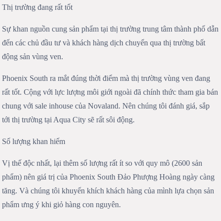
Thị trường đang rất tốt
Sự khan nguồn cung sản phẩm tại thị trường trung tâm thành phố dẫn
đến các chủ đầu tư và khách hàng dịch chuyển qua thị trường bất
động sản vùng ven.
Tin vui cho nhà đầu tư Aqua City khi có tin đầu tư đường liên
vùng 4 kết nối Đồng Nai - Sài Gòn
Phoenix South ra mắt đúng thời điểm mà thị trường vùng ven đang
rất tốt. Cộng với lực lượng môi giới ngoài đã chính thức tham gia bán
chung với sale inhouse của Novaland. Nên chúng tôi đánh giá, sắp
tới thị trường tại Aqua City sẽ rất sôi động.
Số lượng khan hiếm
Đã có trung tâm bất động sản ngay tại Aqua City Đồng Nai
Vị thế độc nhất, lại thêm số lượng rất ít so với quy mô (2600 sản
của Novaland
phẩm) nên giá trị của Phoenix South Đảo Phượng Hoàng ngày càng
tăng. Và chúng tôi khuyến khích khách hàng của mình lựa chọn sản
phẩm ưng ý khi giỏ hàng con nguyên.