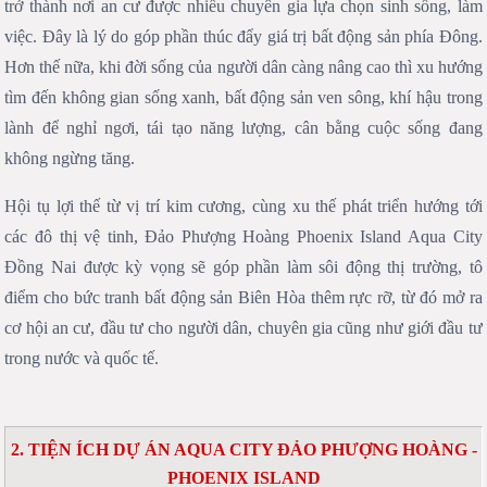
trở thành nơi an cư được nhiều chuyên gia lựa chọn sinh sống, làm
việc. Đây là lý do góp phần thúc đẩy giá trị bất động sản phía Đông.
Hơn thế nữa, khi đời sống của người dân càng nâng cao thì xu hướng
tìm đến không gian sống xanh, bất động sản ven sông, khí hậu trong
lành để nghỉ ngơi, tái tạo năng lượng, cân bằng cuộc sống đang
không ngừng tăng.
Hội tụ lợi thế từ vị trí kim cương, cùng xu thế phát triển hướng tới
các đô thị vệ tinh, Đảo Phượng Hoàng Phoenix Island Aqua City
Đồng Nai được kỳ vọng sẽ góp phần làm sôi động thị trường, tô
điểm cho bức tranh bất động sản Biên Hòa thêm rực rỡ, từ đó mở ra
cơ hội an cư, đầu tư cho người dân, chuyên gia cũng như giới đầu tư
trong nước và quốc tế.
2. TIỆN ÍCH DỰ ÁN AQUA CITY ĐẢO PHƯỢNG HOÀNG -
PHOENIX ISLAND