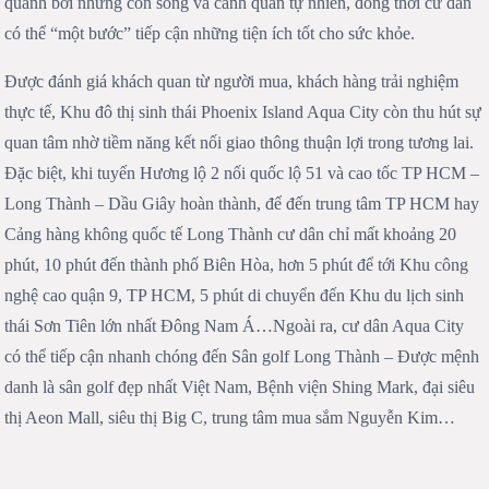
quanh bởi những con sông và cảnh quan tự nhiên, đồng thời cư dân
có thể “một bước” tiếp cận những tiện ích tốt cho sức khỏe.
Được đánh giá khách quan từ người mua, khách hàng trải nghiệm
thực tế, Khu đô thị sinh thái Phoenix Island Aqua City còn thu hút sự
quan tâm nhờ tiềm năng kết nối giao thông thuận lợi trong tương lai.
Đặc biệt, khi tuyến Hương lộ 2 nối quốc lộ 51 và cao tốc TP HCM –
Long Thành – Dầu Giây hoàn thành, để đến trung tâm TP HCM hay
Cảng hàng không quốc tế Long Thành cư dân chỉ mất khoảng 20
phút, 10 phút đến thành phố Biên Hòa, hơn 5 phút để tới Khu công
nghệ cao quận 9, TP HCM, 5 phút di chuyển đến Khu du lịch sinh
thái Sơn Tiên lớn nhất Đông Nam Á…Ngoài ra, cư dân Aqua City
có thể tiếp cận nhanh chóng đến Sân golf Long Thành – Được mệnh
danh là sân golf đẹp nhất Việt Nam, Bệnh viện Shing Mark, đại siêu
thị Aeon Mall, siêu thị Big C, trung tâm mua sắm Nguyễn Kim…