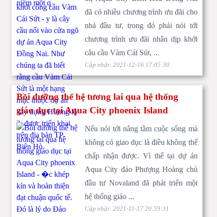
đã có nhiều chương trình ưu đãi cho
nhà đầu tư, trong đó phải nói tới
chương trình ưu đãi nhân dịp khởi
câu cầu Vàm Cái Sút, ...
Cập nhật: 2021-12-16 17:05:30
Aqua Sport Complex tiện ích dự án khu đô thị Aqua City
Đồng Nai
Bồi dưỡng thế hệ tương lai qua hệ thống
giáo dục tại Aqua City phoenix Island
Nếu nói tới nâng tầm cuộc sống mà
không có giao dục là điều không thể
chấp nhận được. Vì thế tại dự án
Aqua City đảo Phượng Hoàng chủ
Dữ chỗ nhà phố có hoàn lại của Aqua City của Novaland
đầu tư Novaland đã phát triển một
hệ thống giáo ...
Cập nhật: 2021-11-17 20:59:31