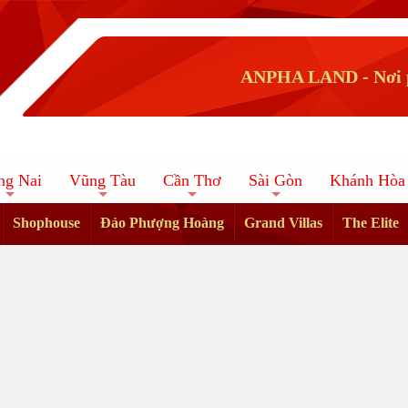
ANPHA LAND - Nơi p
ng Nai
Vũng Tàu
Cần Thơ
Sài Gòn
Khánh Hòa
Shophouse
Đảo Phượng Hoàng
Grand Villas
The Elite