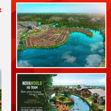
g
Novaland ký kết với tập đoàn lớn quyết tâm xây dựng
hoàn thiện tiện ích Aqua City