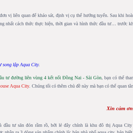
ơn vị liên quan để khảo sát, định vị cụ thể hướng tuyến. Sau khi hoà
nhất cách thức thực hiện, thời gian và hình thức đầu tư… trước kh
hự song lập Aqua City
.
đầu tư đường liên vùng 4 kết nối Đồng Nai - Sài Gòn
, bạn có thể tha
ouse Aqua City
. Chúng tối có thêm chủ đề này mà bạn có thể quan tâ
Xin cảm ơn
đầu tư săn đón rầm rồ, bởi lẻ đây chính là khu đô thị Aqua City
 phân ra 3 dòng sản phẩm chính là: bán nhà phố aqua city, bán biệt