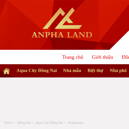
Trang chủ
Giới thiệu
Đồ
Aqua City Đồng Nai
Nhà mẫu
Biệt thự
Nhà phố
Home
›
Đồng Nai
›
Aqua City Đồng Nai
›
Shophouse