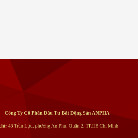
Aqua Sport Complex tiện ích dự án khu đô thị Aqua City
Đồng Nai
Novaland ký kết với tập đoàn lớn quyết tâm xây dựng
Công Ty Cổ Phần Đầu Tư Bất Động Sản ANPHA
hoàn thiện tiện ích Aqua City
chỉ:
48 Trần Lựu, phường An Phú
,
Quận 2
,
TP.Hồ Chí Minh