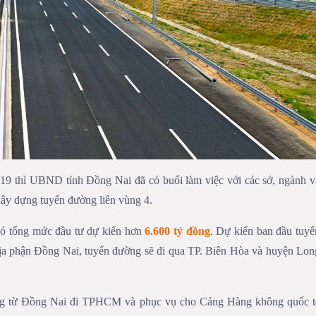
019 thì UBND tỉnh Đồng Nai đã có buổi làm việc với các sở, ngành v
xây dựng tuyến đường liên vùng 4.
có tổng mức đầu tư dự kiến hơn
6.600 tỷ đồng
. Dự kiến ban đầu tuyế
ịa phận Đồng Nai, tuyến đường sẽ đi qua TP. Biên Hòa và huyện Lon
hông từ Đồng Nai đi TPHCM và phục vụ cho Cảng Hàng không quốc t