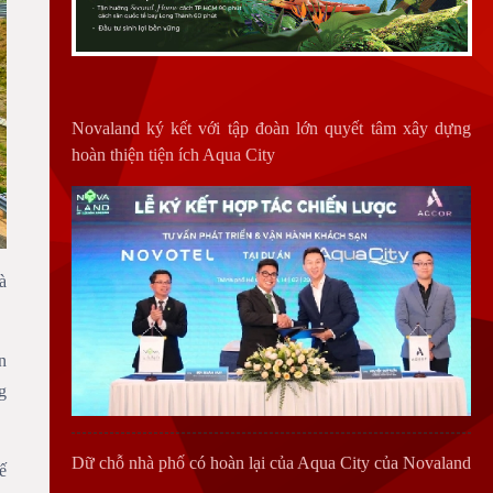
Dữ chỗ nhà phố có hoàn lại của Aqua City của Novaland
à
Aqua City trân trời mới cho cuộc sống với hành trình xây
dựng hạnh phúc
n
g
ế