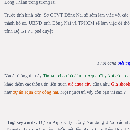
Long Thành trong tương lai.
Trước tình hình trên, Sở GTVT Đồng Nai sẽ sớm làm việc với các đ
thành hồ sơ, UBND tỉnh Đồng Nai và TPHCM sẽ làm việc để thống 
trình Bộ GTVT phê duyệt.
Phối cảnh
biệt t
Ngoài thông tin này
Tin vui cho nhà đầu tư Aqua City khi có tin 
khảo thêm các thông tin liên quan
giá aqua city
cũng như
Giá shoph
như
dự án aqua city đồng nai
. Mọi người thì vậy còn bạn thì sao!?
Tag keywords:
Dự án Aqua City Đồng Nai đang được các nhà 
Novaland đã được nhiều người biết đến. Aqua City Biên Hòa được