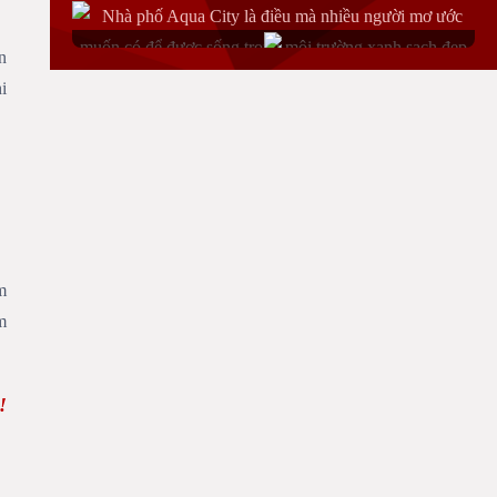
n
i
Nhà mẫu Aqua City Novaland
m
m
!