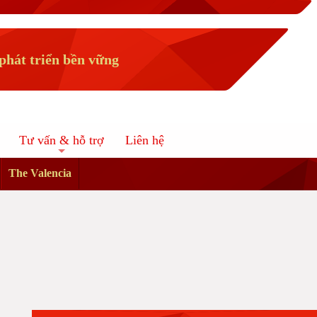
Đã có trung tâm bất động sản ngay tại Aqua City Đồng
Nai của Novaland
hát triển bền vững
Tư vấn & hỗ trợ
Liên hệ
The Valencia
Aqua Sport Complex tiện ích dự án khu đô thị Aqua City
Đồng Nai